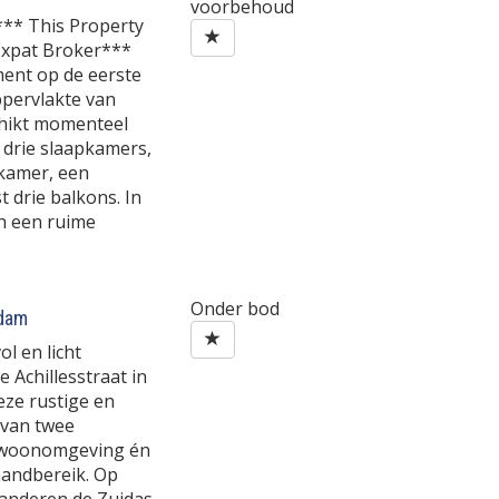
voorbehoud
*** This Property
 Expat Broker***
ent op de eerste
pervlakte van
chikt momenteel
 drie slaapkamers,
kamer, een
t drie balkons. In
h een ruime
Onder bod
dam
l en licht
 Achillesstraat in
eze rustige en
 van twee
 woonomgeving én
handbereik. Op
 anderen de Zuidas,