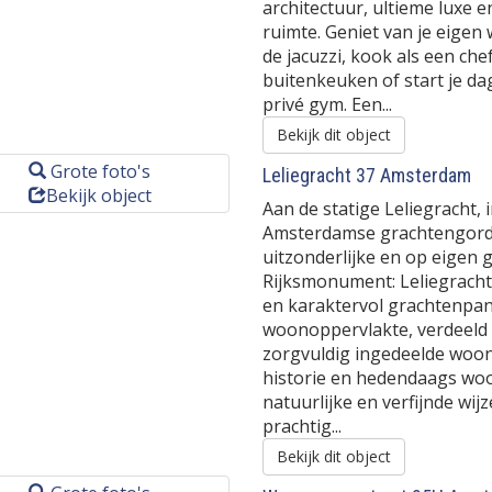
architectuur, ultieme luxe 
ruimte. Geniet van je eige
de jacuzzi, kook als een che
buitenkeuken of start je da
privé gym. Een...
Bekijk dit object
Grote foto's
Leliegracht 37
Amsterdam
Bekijk object
Aan de statige Leliegracht, 
Amsterdamse grachtengordel
uitzonderlijke en op eigen
Rijksmonument: Leliegracht
en karaktervol grachtenpan
woonoppervlakte, verdeeld o
zorgvuldig ingedeelde woo
historie en hedendaags wo
natuurlijke en verfijnde wi
prachtig...
Bekijk dit object