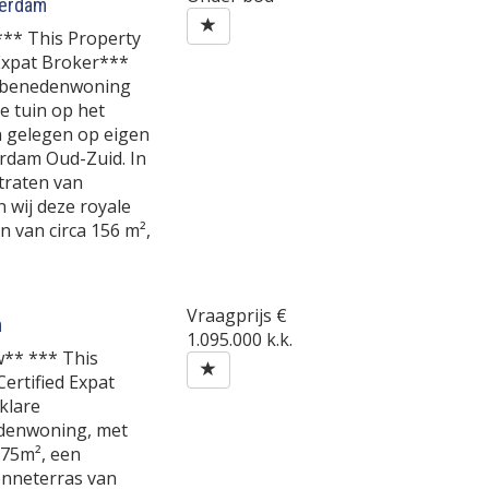
erdam
*** This Property
 Expat Broker***
le benedenwoning
e tuin op het
n gelegen op eigen
erdam Oud-Zuid. In
traten van
wij deze royale
 van circa 156 m²,
Vraagprijs
€
m
1.095.000 k.k.
w** *** This
Certified Expat
klare
ddenwoning, met
75m², een
onneterras van