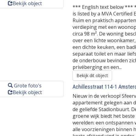
Bekijk object
*** English text below *** 
is listed by a MVA Certified
Ruim en praktisch appartem
verdieping met een woonop
circa 98 m². De woning bes
over een lichte woonkamer,
een dichte keuken, een bad
separaat toilet en maar liefs
de onderbouw bevinden zic
privéberging en een...
Bekijk dit object
Grote foto's
Achillesstraat 114-1
Amster
Bekijk object
Nieuw in de verkoop! Sfeervo
appartement gelegen aan de
de geliefde Stadionbuurt. D
groene wijk biedt het beste
werelden: een ontspannen
alle voorzieningen binnen 
korte afstand vind je onder