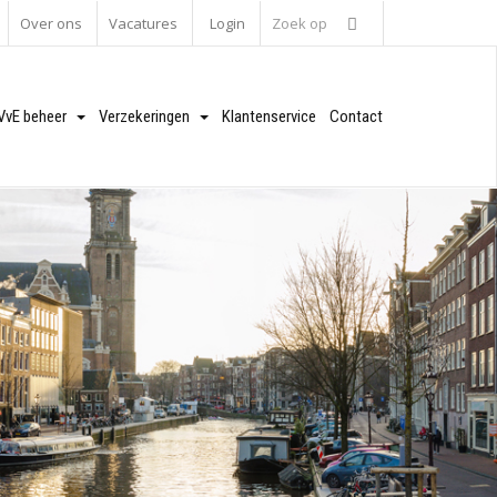
Over ons
Vacatures
Login
zoek
VvE beheer
Verzekeringen
Klantenservice
Contact