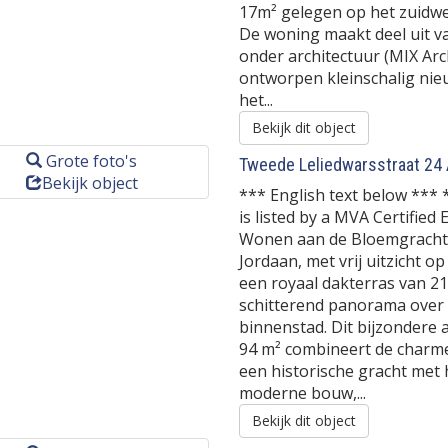
17m² gelegen op het zuid
De woning maakt deel uit va
onder architectuur (MIX Arc
ontworpen kleinschalig ni
het...
Bekijk dit object
Grote foto's
Tweede Leliedwarsstraat 24
Bekijk object
*** English text below *** 
is listed by a MVA Certified
Wonen aan de Bloemgracht,
Jordaan, met vrij uitzicht o
een royaal dakterras van 2
schitterend panorama over
binnenstad. Dit bijzondere
94 m² combineert de charm
een historische gracht met 
moderne bouw,...
Bekijk dit object