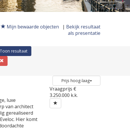
Mijn bewaarde objecten
|
Bekijk resultaat
als presentatie
Toon resultaat
Prijs hoog-laag
Vraagprijs
€
3.250.000 k.k.
ge, luxe
rp van architect
ig gerealiseerd
Eveloc. Hier komt
, doordachte