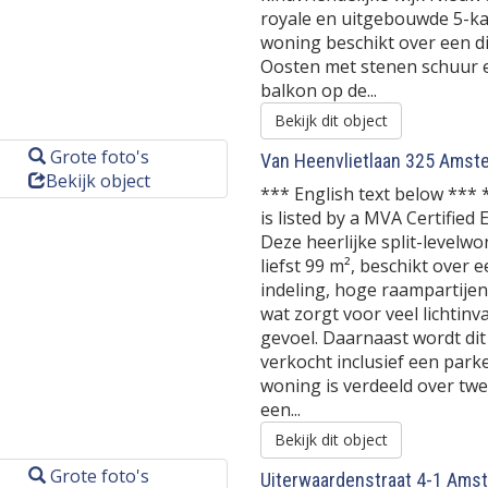
royale en uitgebouwde 5-k
woning beschikt over een di
Oosten met stenen schuur 
balkon op de...
Bekijk dit object
Grote foto's
Van Heenvlietlaan 325
Amst
Bekijk object
*** English text below *** 
is listed by a MVA Certified
Deze heerlijke split-levelw
liefst 99 m², beschikt over e
indeling, hoge raampartije
wat zorgt voor veel lichtinva
gevoel. Daarnaast wordt di
verkocht inclusief een park
woning is verdeeld over t
een...
Bekijk dit object
Grote foto's
Uiterwaardenstraat 4-1
Amst