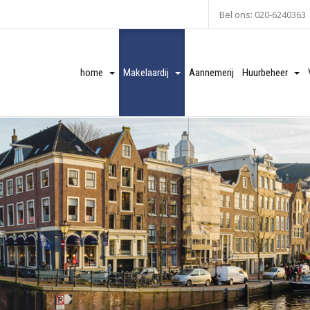
Bel ons: 020-6240363
home
Makelaardij
Aannemerij
Huurbeheer