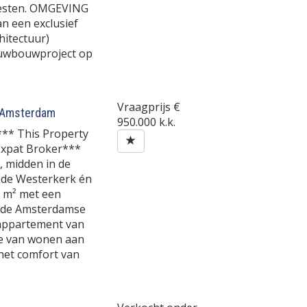
westen. OMGEVING
n een exclusief
hitectuur)
euwbouwproject op
Vraagprijs
€
Amsterdam
950.000 k.k.
*** This Property
 Expat Broker***
 midden in de
p de Westerkerk én
1 m² met een
 de Amsterdamse
 appartement van
e van wonen aan
het comfort van