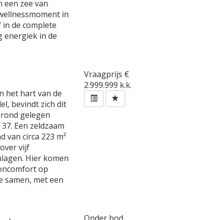
en een zee van
n wellnessmoment in
f in de complete
g energiek in de
Vraagprijs
€
2.999.999 k.k.
in het hart van de
, bevindt zich dit
 grond gelegen
 37. Een zeldzaam
d van circa 223 m²
ver vijf
nlagen. Hier komen
oncomfort op
jze samen, met een
Onder bod