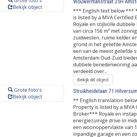
Grote foto's
Wouwermanstraat 35H
Amst
Bekijk object
*** English text below *** 
is listed by a MVA Certified
Royale en stijlvolle dubbe
van circa 156 m² met zonnig
zuidwesten, ruime kelder e
grond in het geliefde Amst
een van de meest geliefde s
Amsterdam Oud-Zuid bieden 
dubbele benedenwoning aan
verdeeld over...
Bekijk dit object
Grote foto's
Struikheidelaan 71
Hilversu
Bekijk object
** English translation belo
Property is listed by a MVA 
Broker*** Royale en instap
energiezuinige drive-in mi
een woonoppervlakte van 1
inpandige garage en een z