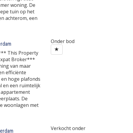
amer woning. De
epe tuin op het
en achterom, een
Onder bod
erdam
*** This Property
 Expat Broker***
oning van maar
en efficiënte
n en hoge plafonds
l en een ruimtelijk
t appartement
eerplaats. De
wee woonlagen met
Verkocht onder
erdam