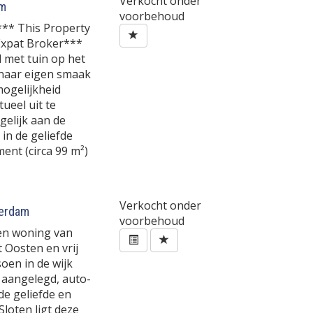
Verkocht onder
m
voorbehoud
*** This Property
 Expat Broker***
met tuin op het
 naar eigen smaak
ogelijkheid
eel uit te
gelijk aan de
 in de geliefde
ent (circa 99 m²)
Verkocht onder
erdam
voorbehoud
en woning van
 Oosten en vrij
soen in de wijk
 aangelegd, auto-
de geliefde en
Sloten ligt deze